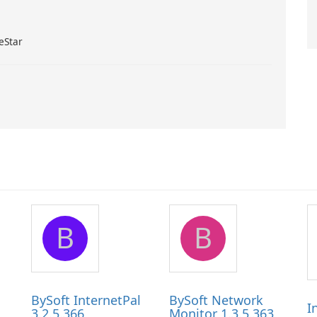
eStar
B
B
BySoft InternetPal
BySoft Network
I
3.2.5.366
Monitor 1.3.5.363