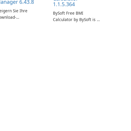
anager 6.43.8
1.1.5.364
eigern Sie Ihre
BySoft Free BMI
ownload-
Calculator by BySoft is a
schwindigkeit mit
user-friendly software
em Internet Download
application designed to
anager!
help you calculate your
Body Mass Index quickly
and accurately.