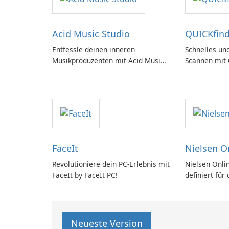
Acid Music Studio
QUICKfind
Entfessle deinen inneren
Schnelles und
Musikproduzenten mit Acid Music
Scannen mit
Studio
FaceIt
Nielsen O
Revolutioniere dein PC-Erlebnis mit
Nielsen Onlin
FaceIt by FaceIt PC!
definiert für
Neueste Version