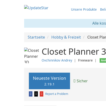
Unsere Produkte
Bel
Alle ko
Startseite
Hobby & Freizeit
Closet Pl
Closet Planner 
Ovchinnikov Andrey
❘
Freeware
❘
And
Neueste Version
Sicher
2.19.1
Report a Problem