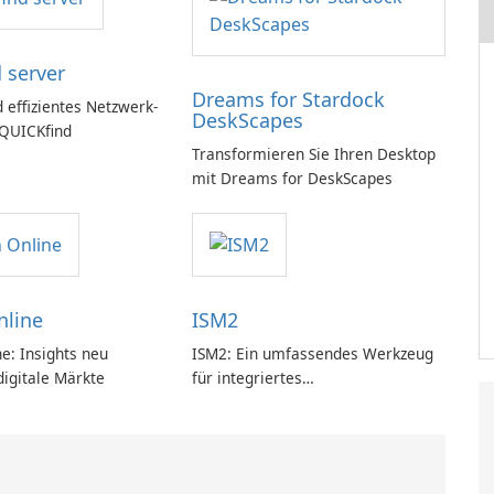
 server
Dreams for Stardock
 effizientes Netzwerk-
DeskScapes
 QUICKfind
Transformieren Sie Ihren Desktop
mit Dreams for DeskScapes
nline
ISM2
e: Insights neu
ISM2: Ein umfassendes Werkzeug
 digitale Märkte
für integriertes
Softwaremanagement