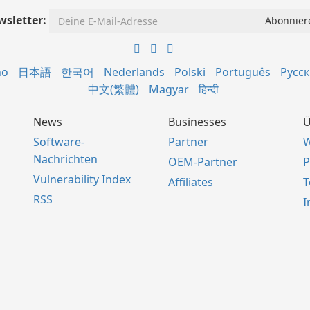
sletter:
no
日本語
한국어
Nederlands
Polski
Português
Русс
中文(繁體)
Magyar
हिन्दी
News
Businesses
Ü
Software-
Partner
W
Nachrichten
OEM-Partner
P
Vulnerability Index
Affiliates
RSS
I