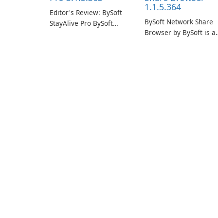
1.1.5.364
Editor's Review: BySoft
BySoft Network Share
StayAlive Pro BySoft
Browser by BySoft is a
StayAlive Pro is a
comprehensive softwa
reliable software
application that allows
application designed to
users to easily browse
ensure the continuous
and manage shared
and uninterrupted
folders on their networ
operation of your
computer system.