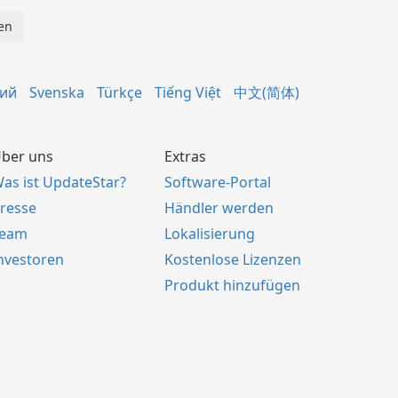
кий
Svenska
Türkçe
Tiếng Việt
中文(简体)
ber uns
Extras
as ist UpdateStar?
Software-Portal
resse
Händler werden
Team
Lokalisierung
nvestoren
Kostenlose Lizenzen
Produkt hinzufügen