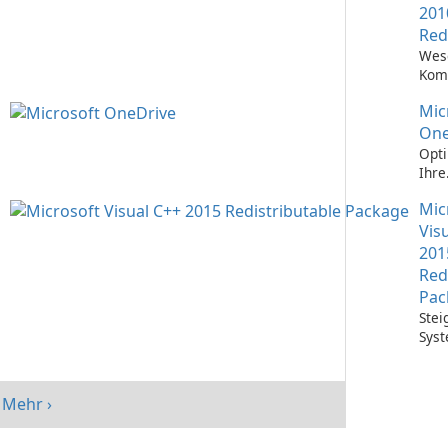
201
Red
Wes
Kom
Ausf
Mic
Visu
Anw
One
Opti
Ihre
Date
Mic
mit 
One
Vis
201
Red
Pac
Stei
Syst
mit 
Visu
Redi
Mehr ›
Pack