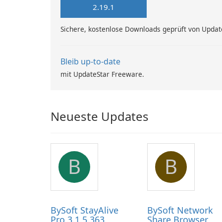
2.19.1
Sichere, kostenlose Downloads geprüft von Updat
Bleib up-to-date
mit UpdateStar Freeware.
Neueste Updates
B
B
BySoft StayAlive
BySoft Network
Pro 3.1.5.363
Share Browser