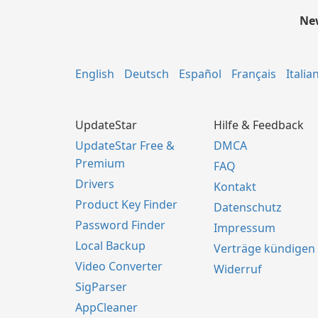
New
English
Deutsch
Español
Français
Italia
UpdateStar
Hilfe & Feedback
UpdateStar Free &
DMCA
Premium
FAQ
Drivers
Kontakt
Product Key Finder
Datenschutz
Password Finder
Impressum
Local Backup
Verträge kündigen
Video Converter
Widerruf
SigParser
AppCleaner