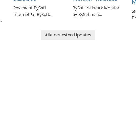
M
Review of BySoft
BySoft Network Monitor
St
InternetPal BySoft
by BySoft is a
D
InternetPal is a
comprehensive network
Ge
re
comprehensive software
monitoring software
d
application designed to
designed to help
Alle neuesten Updates
M
monitor your internet
businesses effectively
connection and provide
manage their network
k.
real-time insights into its
infrastructure.
performance.