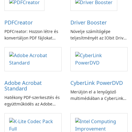
PDFCreator
Driver Booster
PDFCreator: Hozzon létre és
Növelje számítógépe
konvertáljon PDF fájlokat
teljesítményét az IObit Driver
könnyedén!
Booster funkciójával
Adobe Acrobat
CyberLink PowerDVD
Standard
Merüljön el a lenyűgöző
Hatékony PDF-szerkesztés és
multimédiában a CyberLink
együttműködés az Adobe
PowerDVD-vel
Acrobat Standard
alkalmazással.