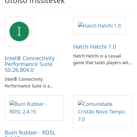
Utolsó frissítések
I
Hatch Hatchi 1.0
Hatch Hatchi is a casual
Intel® Connectivity
game that tasks players with
Performance Suite
50.26.804.0
achieving a high score,
hatching eggs, and sharing
Intel® Connectivity
progress with friends. The
Performance Suite is a
experience centers on
network optimization utility
incubating eggs and
designed to identify factors
expanding gameplay through
that affect connectivity and
continued hatching.
apply adaptive adjustments.
Burn Rubber - RDSL