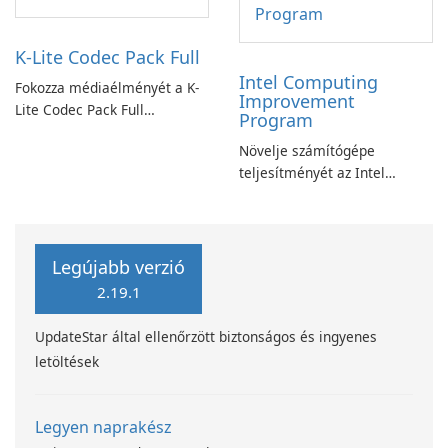
K-Lite Codec Pack Full
Intel Computing
Fokozza médiaélményét a K-
Improvement
Lite Codec Pack Full
Program
segítségével!
Növelje számítógépe
teljesítményét az Intel
számítástechnika-fejlesztési
programjával
Legújabb verzió
2.19.1
UpdateStar által ellenőrzött biztonságos és ingyenes
letöltések
Legyen naprakész