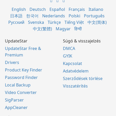
English
Deutsch
Español
Français
Italiano
日本語
한국어
Nederlands
Polski
Português
Русский
Svenska
Türkçe
Tiếng Việt
中文(简体)
中文(繁體)
Magyar
हिन्दी
UpdateStar
Súgó & visszajelzés
UpdateStar Free &
DMCA
Premium
GYIK
Drivers
Kapcsolat
Product Key Finder
Adatvédelem
Password Finder
Szerződések törlése
Local Backup
Visszatérítés
Video Converter
SigParser
AppCleaner