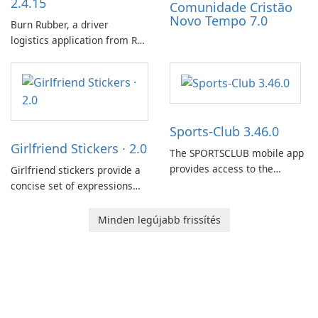
2.4.15
Comunidade Cristão
Novo Tempo 7.0
Burn Rubber, a driver
logistics application from Rail
Delivery Services, is designed
to streamline communication
between drivers and
dispatchers, focusing on
efficient information sharing
Sports-Club 3.46.0
to support day-to-day
Girlfriend Stickers · 2.0
coordination and operations.
The SPORTSCLUB mobile app
provides access to the
Girlfriend stickers provide a
SPORTSCLUB fitness studio
concise set of expressions
from a smartphone, focusing
for daily chat on iPhone, iPad,
on scheduling, data tracking,
and other Apple devices. The
Minden legújabb frissítés
and training support. It aims
collection centers on girly
to streamline daily workouts
imagery designed to
and trainer collaboration.
accompany conversations
with a lighthearted tone.