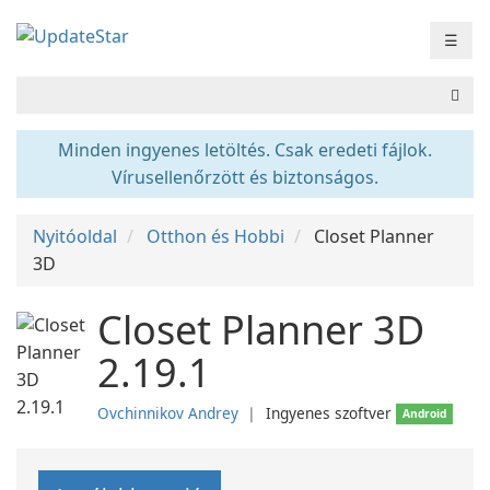
☰
Minden ingyenes letöltés. Csak eredeti fájlok.
Vírusellenőrzött és biztonságos.
Nyitóoldal
Otthon és Hobbi
Closet Planner
3D
Closet Planner 3D
2.19.1
Ovchinnikov Andrey
❘
Ingyenes szoftver
Android