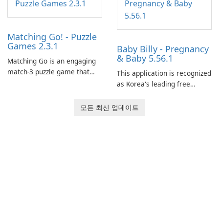
Matching Go! - Puzzle
Games 2.3.1
Baby Billy - Pregnancy
& Baby 5.56.1
Matching Go is an engaging
match-3 puzzle game that
This application is recognized
invites players to join Chloe
as Korea's leading free
and her charming corgi,
platform for pregnancy and
Ollie, on an adventurous
baby tracking, offering
모든 최신 업데이트
journey across diverse
essential healthcare tips and
landscapes.
doctor-approved articles.