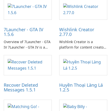
7Launcher - GTA IV
Wishlink Creator
1.5.6
2.77.0
Overview of 7Launcher - GTA
Wishlink Creator is a
IV 7Launcher - GTA IV is a
platform for content creators
specialized software
designed to monetize their
application designed to
work through built-in brand
optimize the gaming
partnerships and integrated
experience for Grand Theft
tools for content distribution
Auto IV.
and audience engagement.
Recover Deleted
Huyền Thoại Làng Lá
Messages 1.5.1
1.2.5