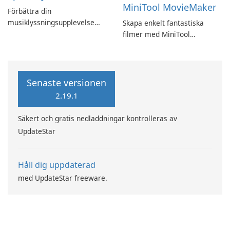
MiniTool MovieMaker
Förbättra din
musiklyssningsupplevelse
Skapa enkelt fantastiska
med SpotPlayer
filmer med MiniTool
MovieMaker.
Senaste versionen
2.19.1
Säkert och gratis nedladdningar kontrolleras av
UpdateStar
Håll dig uppdaterad
med UpdateStar freeware.