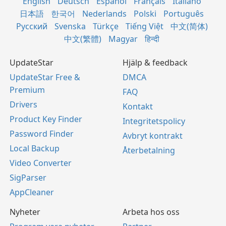
English
Deutsch
Español
Français
Italiano
日本語
한국어
Nederlands
Polski
Português
Русский
Svenska
Türkçe
Tiếng Việt
中文(简体)
中文(繁體)
Magyar
हिन्दी
UpdateStar
Hjälp & feedback
UpdateStar Free &
DMCA
Premium
FAQ
Drivers
Kontakt
Product Key Finder
Integritetspolicy
Password Finder
Avbryt kontrakt
Local Backup
Återbetalning
Video Converter
SigParser
AppCleaner
Nyheter
Arbeta hos oss