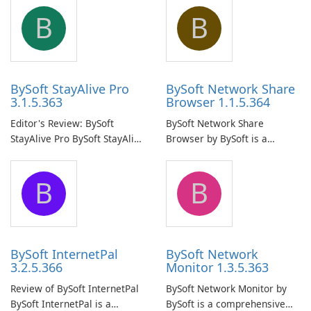
B
B
BySoft StayAlive Pro
BySoft Network Share
3.1.5.363
Browser 1.1.5.364
Editor's Review: BySoft
BySoft Network Share
StayAlive Pro BySoft StayAlive
Browser by BySoft is a
Pro is a reliable software
comprehensive software
application designed to
application that allows users
B
B
ensure the continuous and
to easily browse and manage
uninterrupted operation of
shared folders on their
your computer system.
network.
BySoft InternetPal
BySoft Network
3.2.5.366
Monitor 1.3.5.363
Review of BySoft InternetPal
BySoft Network Monitor by
BySoft InternetPal is a
BySoft is a comprehensive