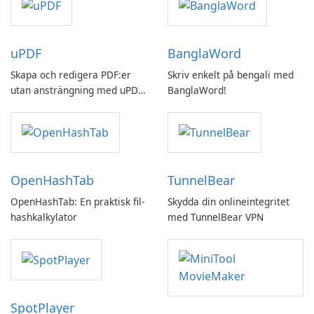
uPDF
BanglaWord
Skapa och redigera PDF:er
Skriv enkelt på bengali med
utan ansträngning med uPDF
BanglaWord!
by UPDF
OpenHashTab
TunnelBear
OpenHashTab: En praktisk fil-
Skydda din onlineintegritet
hashkalkylator
med TunnelBear VPN
SpotPlayer