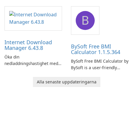
comprehensive software
network monitoring software
application designed to
designed to help businesses
B
monitor your internet
effectively manage their
connection and provide real-
network infrastructure.
time insights into its
performance.
Internet Download
BySoft Free BMI
Manager 6.43.8
Calculator 1.1.5.364
Öka din
BySoft Free BMI Calculator by
nedladdningshastighet med
BySoft is a user-friendly
Internet Download Manager!
software application
designed to help you
Alla senaste uppdateringarna
calculate your Body Mass
Index quickly and accurately.