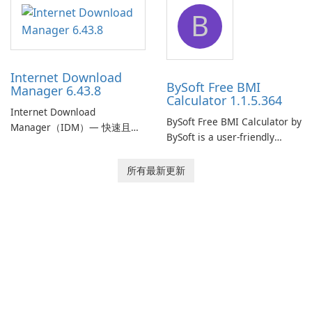
application designed to
designed to help businesses
B
monitor your internet
effectively manage their
connection and provide real-
network infrastructure.
time insights into its
performance.
Internet Download
BySoft Free BMI
Manager 6.43.8
Calculator 1.1.5.364
Internet Download
BySoft Free BMI Calculator by
Manager（IDM）— 快速且可
BySoft is a user-friendly
靠的 Windows 下載管理器
software application
Tonec Inc. 的 Internet
designed to help you
所有最新更新
Download Manager（IDM）
calculate your Body Mass
是 Microsoft Windows 的歷史
Index quickly and accurately.
悠久下載加速器與管理工具，
專注於速度、可靠性及緊密的
瀏覽器整合。IDM 採用動態檔
案分割、多段下載與連線重用
以加速下載，提供強大的履歷
與恢復功能，並提供擷取串流
媒體及批次處理離線資源的工
具。Tonec 定期更新，確保與