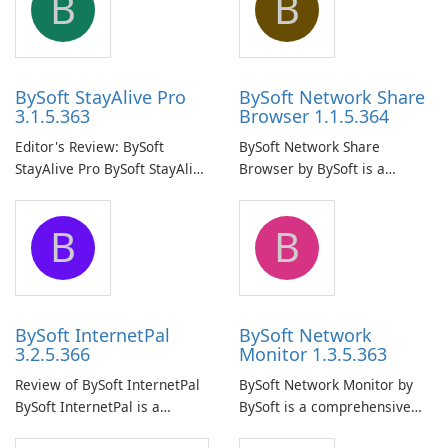
B
B
BySoft StayAlive Pro
BySoft Network Share
3.1.5.363
Browser 1.1.5.364
Editor's Review: BySoft
BySoft Network Share
StayAlive Pro BySoft StayAlive
Browser by BySoft is a
Pro is a reliable software
comprehensive software
application designed to
application that allows users
B
B
ensure the continuous and
to easily browse and manage
uninterrupted operation of
shared folders on their
your computer system.
network.
BySoft InternetPal
BySoft Network
3.2.5.366
Monitor 1.3.5.363
Review of BySoft InternetPal
BySoft Network Monitor by
BySoft InternetPal is a
BySoft is a comprehensive
comprehensive software
network monitoring software