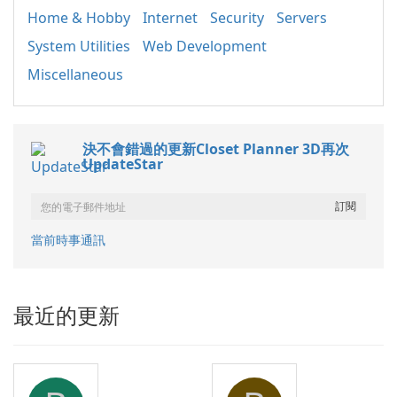
Home & Hobby
Internet
Security
Servers
System Utilities
Web Development
Miscellaneous
決不會錯過的更新Closet Planner 3D再次
UpdateStar
當前時事通訊
最近的更新