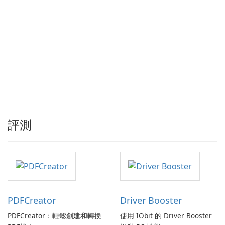
評測
PDFCreator
Driver Booster
PDFCreator：輕鬆創建和轉換
使用 IObit 的 Driver Booster