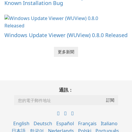
Known Installation Bug
Windows Update Viewer (WUView) 0.8.0 Released
更多新聞
通訊：
English
Deutsch
Español
Français
Italiano
日本語
한국어
Nederlands
Polski
Português